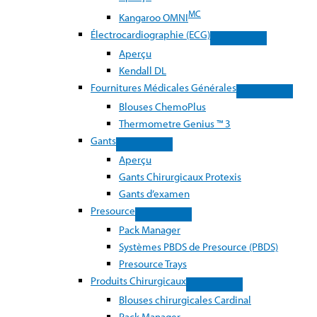
MC
Kangaroo OMNI
Électrocardiographie (ECG)
Aperçu
Kendall DL
Fournitures Médicales Générales
Blouses ChemoPlus
Thermometre Genius ™ 3
Gants
Aperçu
Gants Chirurgicaux Protexis
Gants d’examen
Presource
Pack Manager
Systèmes PBDS de Presource (PBDS)
Presource Trays
Produits Chirurgicaux
Blouses chirurgicales Cardinal
Pack Manager