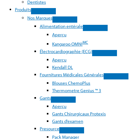
Dentistes
Produits
Nos Marques
Alimentation entérale
Aperçu
MC
Kangaroo OMNI
Électrocardiographie (ECG)
Aperçu
Kendall DL
Fournitures Médicales Générales
Blouses ChemoPlus
Thermometre Genius ™ 3
Gants
Aperçu
Gants Chirurgicaux Protexis
Gants d’examen
Presource
Pack Manager