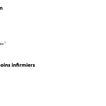
on
1
sée.
oins infirmiers