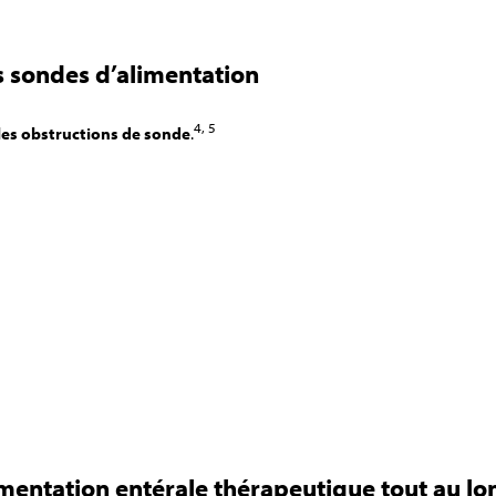
s sondes d’alimentation
4, 5
r les obstructions de sonde
.
limentation entérale thérapeutique tout au lo