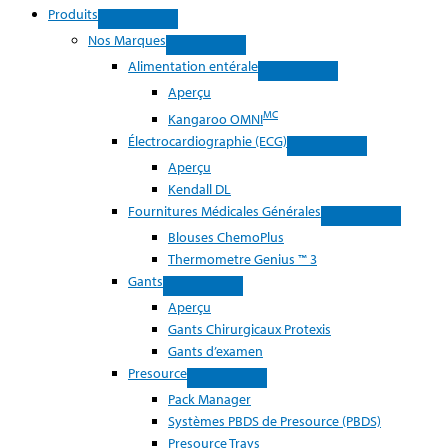
Produits
Nos Marques
Alimentation entérale
Aperçu
MC
Kangaroo OMNI
Électrocardiographie (ECG)
Aperçu
Kendall DL
Fournitures Médicales Générales
Blouses ChemoPlus
Thermometre Genius ™ 3
Gants
Aperçu
Gants Chirurgicaux Protexis
Gants d’examen
Presource
Pack Manager
Systèmes PBDS de Presource (PBDS)
Presource Trays